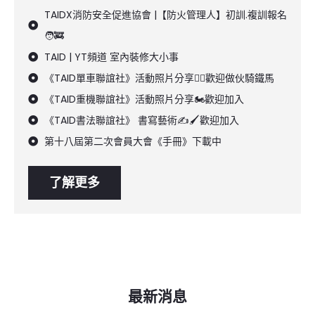
TAIDX消防安全促進協會 |【防火管理人】初訓.複訓報名
🧑‍🚒
TAID | YT頻道 室內裝修大小事
《TAID單車聯誼社》活動照片分享🚴‍♀️歡迎做伙騎鐵馬
《TAID重機聯誼社》活動照片分享🏍️歡迎加入
《TAID書法聯誼社》 書寫藝術✍️🖌️歡迎加入
第十八屆第二次會員大會《手冊》下載中
了解更多
最新消息